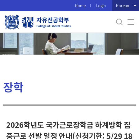
바
Korean
Home
Login
로
가
기
메
뉴
장학
2026학년도 국가근로장학금 하계방학 집
중근로 선발 일정 안내(신청기한: 5/29 18