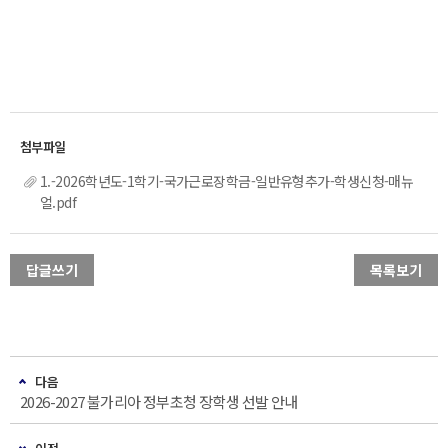
1.-2026학년도-1학기-국가근로장학금-일반유형추가-학생신청-매뉴
얼.pdf
답글쓰기
목록보기
다음
2026-2027 불가리아 정부초청 장학생 선발 안내