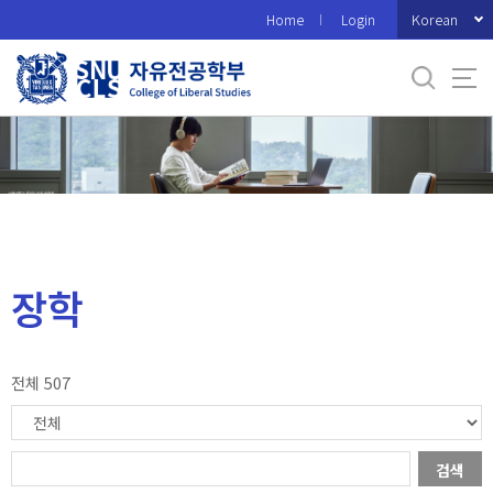
바
Korean
Home
Login
로
가
기
메
뉴
장학
전체 507
검색