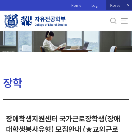
바
Korean
Home
Login
로
가
기
메
뉴
장학
장애학생지원센터 국가근로장학생(장애
대학생봉사유형) 모집안내 (★교외근로