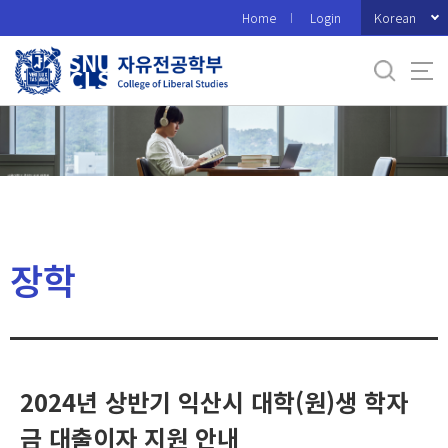
바
Korean
Home
Login
로
가
기
메
뉴
장학
2024년 상반기 익산시 대학(원)생 학자
금 대출이자 지원 안내