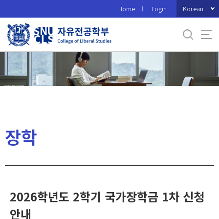
바
Korean
Home
Login
로
가
기
메
뉴
장학
2026학년도 2학기 국가장학금 1차 신청
안내