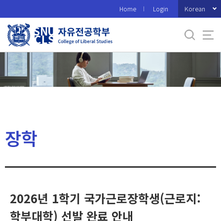
바
Korean
Home
Login
로
가
기
메
뉴
장학
2026년 1학기 국가근로장학생(근로지:
학부대학) 선발 완료 안내