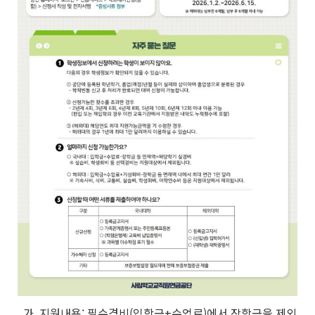
가. 지원내용: 필수경비(입학금+수업료)에서 장학금을 제외