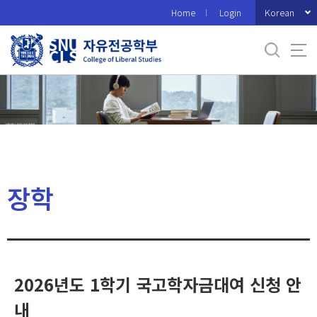
바
Korean
Home
Login
로
가
기
메
뉴
장학
2026년도 1학기 국고학자금대여 신청 안
내