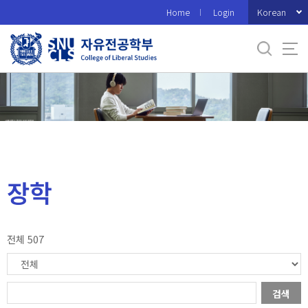
바
Korean
Home
Login
로
가
기
메
뉴
장학
전체 507
검색