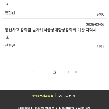
전현선
3406
2026-02-06
등산하고 장학금 받자! [서울상대향상장학회 미산 지덕체 등산 장학생 모집 공고]
전현선
3351
8
개인정보처리방침
찾아오시는 길
서울특별시 관악구 관악로 1 서울대학교 220동 3층