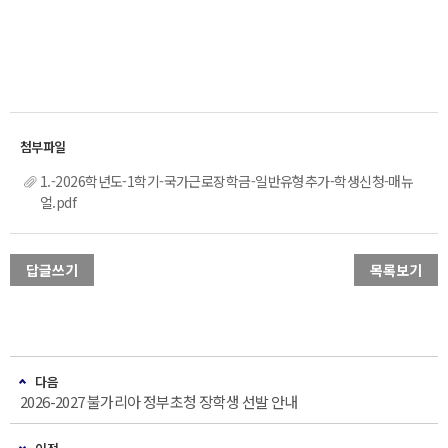
1.-2026학년도-1학기-국가근로장학금-일반유형추가-학생신청-매뉴
얼.pdf
답글쓰기
목록보기
다음
2026-2027 불가리아 정부초청 장학생 선발 안내