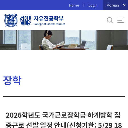
바
Korean
Home
Login
로
가
기
메
뉴
장학
2026학년도 국가근로장학금 하계방학 집
중근로 선발 일정 안내(신청기한: 5/29 18