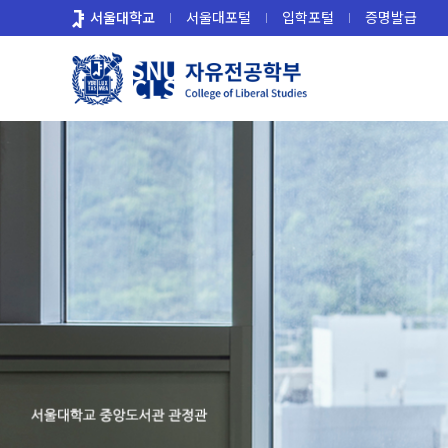
바
서울대학교
서울대포털
입학포털
증명발급
로
가
기
메
뉴