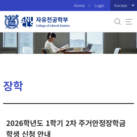
바
Korean
Home
Login
로
가
기
메
뉴
장학
2026학년도 1학기 2차 주거안정장학금
학생 신청 안내