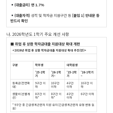
(
대출금리
)
연
1.7%
(
대출자격
)
성적 및 학자금 지원구간 등
[
붙임
1]
안내문 등
반드시 확인
나. 2026학년도 1학기 주요 개선 사항
■
취업 후 상환 학자금대출 지원대상 확대 개편
<2026
년 취업 후 상환 학자금대출 지원대상 확대 추진
(
안
)>
구분
학부생
대학원생
’25-2
학
’26-1
학
’25-2
학
’26-1
학기
기
기
~
기
~
등록금(전면확
9구간 이
10구간
4구간
10구간 이
대)
하
이하
이하
하
생활비(선별개
8구간 이
8구간 이
4구간
6구간 이하
선)
하*
하*
이하
* 9구간 중 긴급생계곤란자 지원 유지(긴급생계곤란자 유형 변동 없
음)