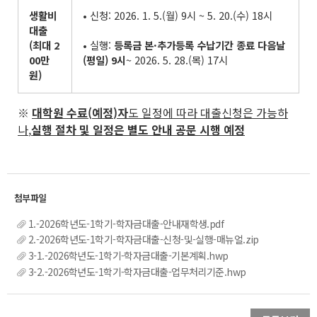
생활비
• 신청: 2026. 1. 5.(월) 9시 ~ 5. 20.(수) 18시
대출
(
최대
2
• 실행:
등록금 본
·
추가등록 수납기간 종료 다음날
00
만
(
평일
) 9
시
~ 2026. 5. 28.(목) 17시
원
)
※
대학원 수료
(
예정
)
자
도 일정에 따라 대출신청은 가능하
나
,
실행 절차 및 일정은 별도 안내 공문 시행 예정
1.-2026학년도-1학기-학자금대출-안내재학생.pdf
2.-2026학년도-1학기-학자금대출-신청-및-실행-매뉴얼.zip
3-1.-2026학년도-1학기-학자금대출-기본계획.hwp
3-2.-2026학년도-1학기-학자금대출-업무처리기준.hwp