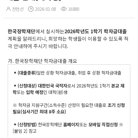
전현선
2026-01-08
16880
한국장학재단
에서 실시하는
2026
학년도
1
학기 학자금대출
계획을 알려드리니, 희망하는 학생들이 이용할 수 있도록 적
극 안내하여 주시기 바랍니다.
가. 한국장학재단 학자금대출 개요
(
대출종류
)
일반 상환 학자금대출, 취업 후 상환 학자금대출
(
신청대상
)
대한민국 국적자
로서 2026학년도 1학기
본교 재
학
또는
입학 예정
인 대학(원)생
※ 학자금 지원구간(소득수준) 산정이 필요한 대출로
조기 신청
필요
(
심사기간 최대
8
주 소요
)
(
신청방법
)
한국장학재단
홈페이지
또는
모바일 직접신청
※
[붙임 2] 참고