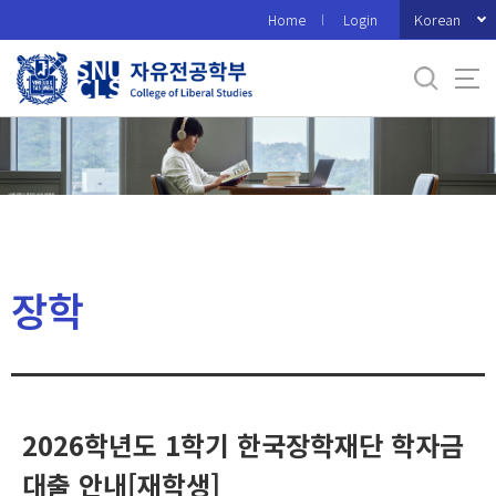
바
Korean
Home
Login
로
가
기
메
뉴
장학
2026학년도 1학기 한국장학재단 학자금
대출 안내[재학생]