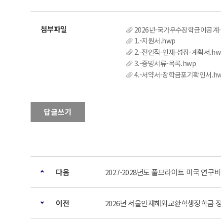
2026년-국가우수장학금이공계
1.-지원서.hwp
2.-전인적-인재-성장-계획서.hw
3.-증빙서류-목록.hwp
4.-서약서-장학금포기확인서.h
답글쓰기
다음
2027-2028년도 풀브라이트 미국 연구
이전
2026년 서울인재해외교환학생장학금 