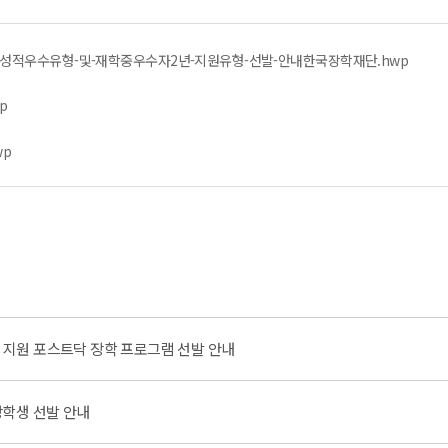
-성적우수유형-및-재학중우수자2년-지원유형-선발-안내한국장학재단.hwp
p
wp
비 지원 포스트닥 장학 프로그램 선발 안내
장학생 선발 안내