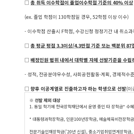
□
총 취득 이수학점이 졸업이수학점 기준의
40%
이상
(ex. 졸업 학점이 130학점일 경우, 52학점 이상 이수)
- 이수학점 산출시 F학점, 수강신청 정정기간 내 취소과
□
총 평균 평점
3.3
이상
/4.3
만점 기준 또는 백분위
87
□
배정인원 범위 내에서 대학별 자체 선발기준을 수립
- 성적, 전공분야우수성, 사회공헌활동·계획, 경제적수
□
향후 이공계열로 진출하고자 하는 학생으로 선발
(이
※
선발 제외 대상
1. 동일 학기에 한국장학재단에서 운영 중인 타 장학금* 수
* 대통령과학장학금, 인문100년장학금, 예술체육비전장학금,
전문기술인재장학금(’20년 신설), 중소기업취업연계장학금