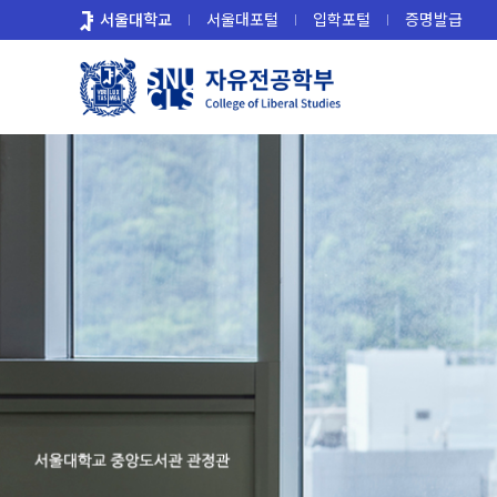
바
서울대학교
서울대포털
입학포털
증명발급
로
가
기
메
뉴