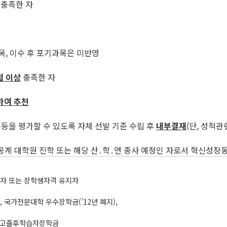
충족한 자
목, 이수 후 포기과목은 미반영
점 이상
충족한 자
하여 추천
준등을 평가할 수 있도록 자체 선발 기준 수립 후
내부결재
(단, 성적관
공계 대학원 진학 또는 해당 산․학․연 종사 예정인 자로서 혁신성장동
혜자 또는 장학생자격 유지자
 국가전문대학 우수장학금(’12년 폐지),
, 고졸후학습자장학금