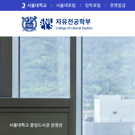
바
서울대학교
서울대포털
입학포털
증명발급
로
가
기
메
뉴