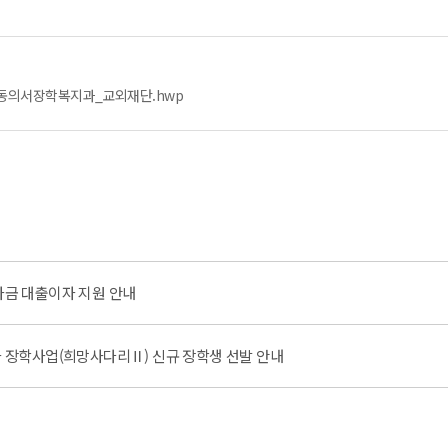
-동의서장학복지과_교외재단.hwp
학자금 대출이자 지원 안내
습자 장학사업(희망사다리Ⅱ) 신규 장학생 선발 안내