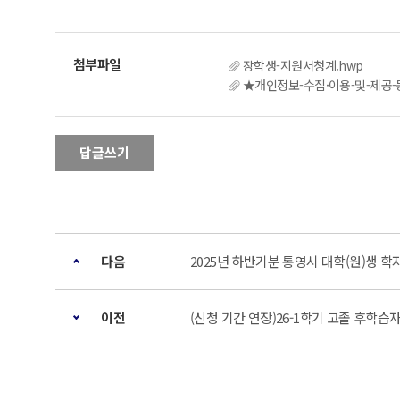
장학생-지원서청계.hwp
★개인정보-수집·이용-및-제공
답글쓰기
다음
2025년 하반기분 통영시 대학(원)생 
이전
(신청 기간 연장)26-1학기 고졸 후학