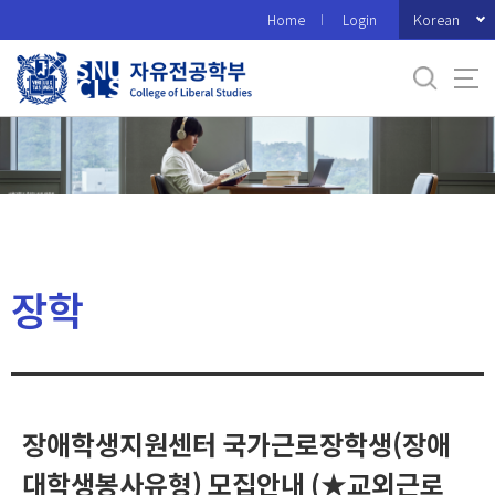
바
Korean
Home
Login
로
가
기
메
뉴
장학
장애학생지원센터 국가근로장학생(장애
대학생봉사유형) 모집안내 (★교외근로