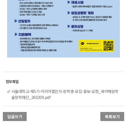
서울대학교-제5기-커리어챌린지-장학생-모집-홍보-요청_세아해암학
술장학재단_260209.pdf
답글쓰기
목록보기