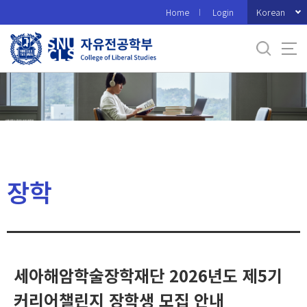
바
Korean
Home
Login
로
가
기
메
뉴
장학
세아해암학술장학재단 2026년도 제5기
커리어챌린지 장학생 모집 안내