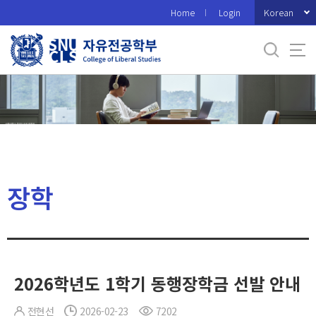
바
Korean
Home
Login
로
가
기
메
뉴
장학
2026학년도 1학기 동행장학금 선발 안내
전현선
2026-02-23
7202