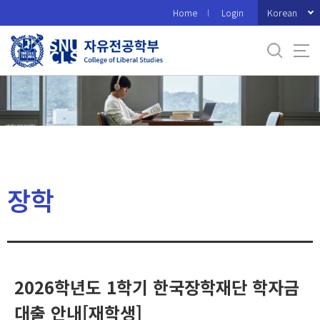
바
Korean
Home
Login
로
가
기
메
뉴
장학
2026학년도 1학기 한국장학재단 학자금
대출 안내[재학생]