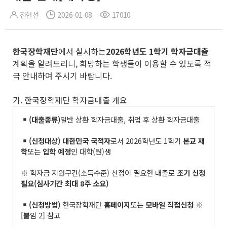
전현선
2026-01-08
17010
한국장학재단
에서 실시하는
2026
학년도
1
학기 학자금대출
계획을 알려드리니, 희망하는 학생들이 이용할 수 있도록 적
극 안내하여 주시기 바랍니다.
가. 한국장학재단 학자금대출 개요
(
대출종류
)
일반 상환 학자금대출, 취업 후 상환 학자금대출
(
신청대상
)
대한민국 국적자
로서 2026학년도 1학기
본교 재
학
또는
입학 예정
인 대학(원)생
※ 학자금 지원구간(소득수준) 산정이 필요한 대출로
조기 신청
필요
(
심사기간 최대
8
주 소요
)
(
신청방법
)
한국장학재단
홈페이지
또는
모바일 직접신청
※
[붙임 2] 참고