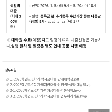
생활비
• 신청: 2026. 1. 5.(월) 9시 ~ 5. 20.(수) 18시
대출
(
최대
2
• 실행:
등록금 본
·
추가등록 수납기간 종료 다음날
00
만
(
평일
) 9
시
~ 2026. 5. 28.(목) 17시
원
)
※
대학원 수료
(
예정
)
자
도 일정에 따라 대출신청은 가능하
나
,
실행 절차 및 일정은 별도 안내 공문 시행 예정
1.-2026학년도-1학기-학자금대출-안내재학생.pdf
2.-2026학년도-1학기-학자금대출-신청-및-실행-매뉴얼.zip
3-1.-2026학년도-1학기-학자금대출-기본계획.hwp
3-2.-2026학년도-1학기-학자금대출-업무처리기준.hwp