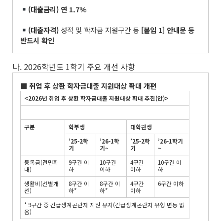
(
대출금리
)
연
1.7%
(
대출자격
)
성적 및 학자금 지원구간 등
[
붙임
1]
안내문 등
반드시 확인
나. 2026학년도 1학기 주요 개선 사항
■
취업 후 상환 학자금대출 지원대상 확대 개편
<2026
년 취업 후 상환 학자금대출 지원대상 확대 추진
(
안
)>
구분
학부생
대학원생
’25-2
학
’26-1
학
’25-2
학
’26-1
학기
기
기
~
기
~
등록금(전면확
9구간 이
10구간
4구간
10구간 이
대)
하
이하
이하
하
생활비(선별개
8구간 이
8구간 이
4구간
6구간 이하
선)
하*
하*
이하
* 9구간 중 긴급생계곤란자 지원 유지(긴급생계곤란자 유형 변동 없
음)