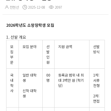
전현선
2025-12-08
2097
2026
학년도 소망장학생 모집
1. 선발 개요
모
모집 분야
선
지원 금액
선발
집
발
방식
부
인
문
원
국
일반 대학
00
등록금 범위 내 최
1차:
내
생
명
대 3백만 원 (학기
서류
학
당)
전형
사
신학 대학
생
2차:
면접