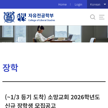
바
Korean
Home
Login
로
가
기
메
뉴
장학
(~1/3 등기 도착) 소망교회 2026학년도
신규 장학생 모집공고