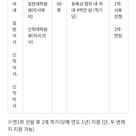
국
일반대학원
00
등록금 범위 내 최
1차:
내
생(박사제
명
대 4백만 원 (학기
서류
외)
당)
전형
일
반
신학대학원
2차:
석
생(석사,박
면접
사
사)
신
학
석
사,
신
학
박
사
※연1회 선발 후 2개 학기(당해 연도 1년) 지원 (단, 두 번까
지 지원 가능)