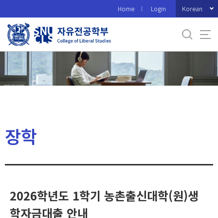
바
Korean
Home
Login
로
가
기
메
뉴
장학
2026학년도 1학기 농촌출신대학(원)생
학자금대출 안내