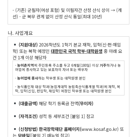
- (기존) 군필자(여성 포함) 및 미필자간 산정 산식 상이 → (개
선) - 군 복무 관계 없이 산정 산식 통일(최대 10년)
나. 사업개요
(
지원대상
)
2026학년도 1학기 본교 재학, 입학(신·편·재입
학) 또는 복학 예정인
대한민국 국적 학부
·
대학원생
중 아래 요
건 1개 이상 해당자
-
농어촌지역
에 주민등록 주소를 두고 6개월(180일) 이상
거주
하거나 농
어업에 종사하고 있는 보호자의 자녀 또는 배우자
-
농어업에 종사
하는 학부생 또는 대학원생 본인
- 농식품인재 대상 학과(농업계대학 농림축산식품계열 학과)에 재학, 복
학, 입학(신입, 편입학, 재입학) 예정인 학부생 또는 대학원생 본인
(
대출금액
)
해당 학기 등록금 전액
(
무이자
)
(
자격조건
)
성적 등 세부조건 [붙임 1] 참고
(
신청방법
)
한국장학재단 홈페이지
(
www.kosaf.go.kr) 또
는
모바일
([붙임 2] 매뉴얼 참고)