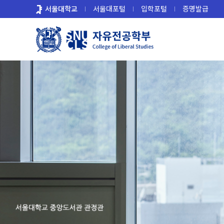
바
서울대학교
서울대포털
입학포털
증명발급
로
가
기
메
뉴