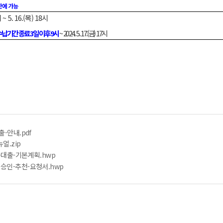
간에 가능
시 ~ 5. 16.(목) 18시
납기간 종료 3일 이후 9시
~ 2024. 5. 17.(금) 17시
출-안내.pdf
얼.zip
금-대출-기본계획.hwp
별승인-추천-요청서.hwp