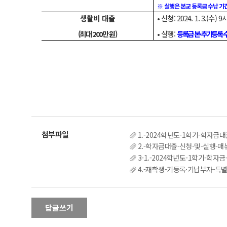
※
실행은 본교 등록금 수납 기
생활비 대출
• 신청: 2024. 1. 3.(수) 9
(최대 200만 원)
• 실행:
등록금 본·추가등록 수
1.-2024학년도-1학기-학자금대
2.-학자금대출-신청-및-실행-매뉴
3-1.-2024학년도-1학기-학자
4.-재학생-기등록·기납부자-특
답글쓰기