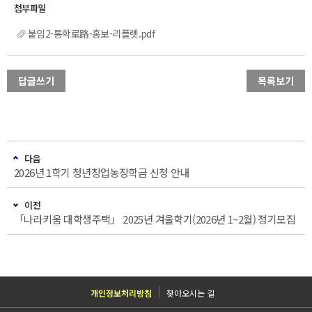
붙임2-통학로路-홍보-리플렛.pdf
답글쓰기
목록보기
다음
2026년 1학기 청년창업농장학금 신청 안내
이전
「나라키움 대학생주택」 2025년 겨울학기(2026년 1~2월) 정기모집
개인정보처리방침
찾아오시는 길