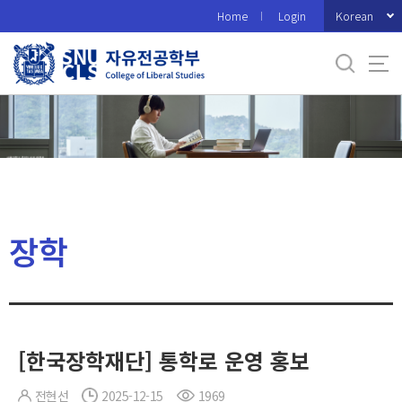
바
Korean
Home
Login
로
가
기
메
뉴
장학
[한국장학재단] 통학로 운영 홍보
전현선
2025-12-15
1969