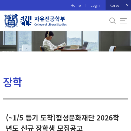
바
Korean
Home
Login
로
가
기
메
뉴
장학
(~1/5 등기 도착)협성문화재단 2026학
년도 신규 장학생 모집공고