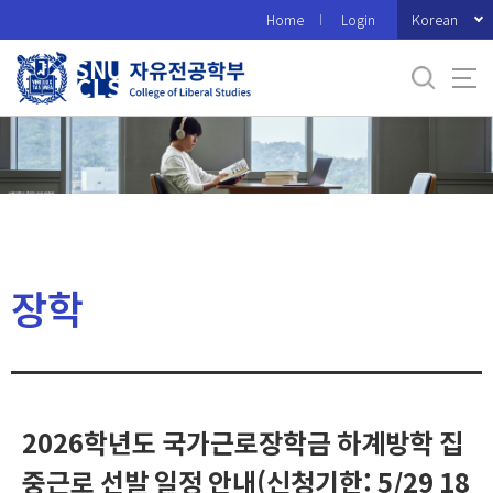
바
Korean
Home
Login
로
가
기
메
뉴
장학
2026학년도 국가근로장학금 하계방학 집
중근로 선발 일정 안내(신청기한: 5/29 18