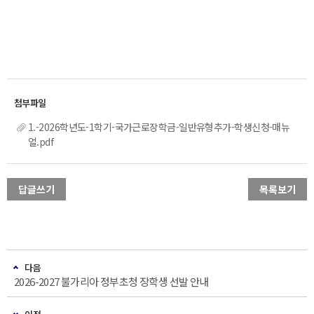
1.-2026학년도-1학기-국가근로장학금-일반유형추가-학생신청-매뉴
얼.pdf
답글쓰기
목록보기
다음
2026-2027 불가리아 정부초청 장학생 선발 안내