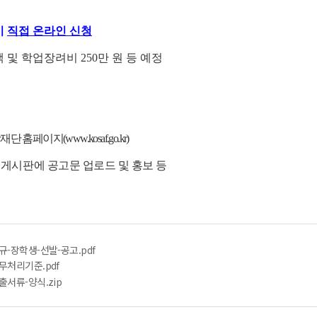
이
직접 온라인 신청
 및 학업장려비 250만 원 등 예정
홈페이지(www.kosaf.go.kr)
 게시판에 공고문 업로드 및 홍보 등
규-장학생-선발-공고.pdf
무처리기준.pdf
출서류-양식.zip