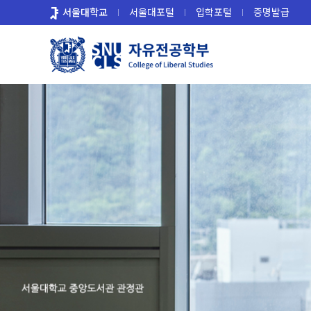
바
서울대학교
서울대포털
입학포털
증명발급
로
가
기
메
뉴