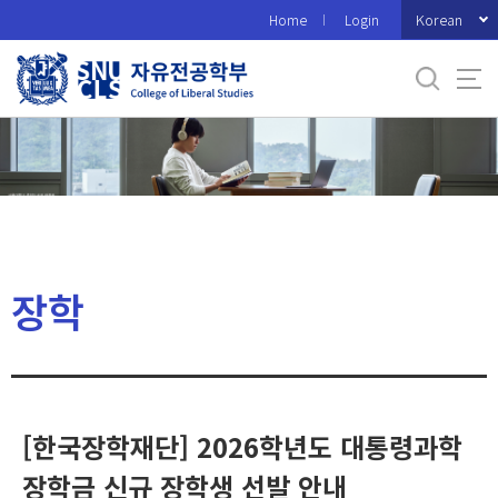
바
Korean
Home
Login
로
가
기
메
뉴
장학
[한국장학재단] 2026학년도 대통령과학
장학금 신규 장학생 선발 안내