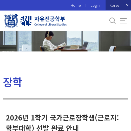
바
Korean
Home
Login
로
가
기
메
뉴
장학
2026년 1학기 국가근로장학생(근로지:
학부대학) 선발 완료 안내