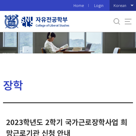
바
Korean
Home
Login
로
가
기
메
뉴
장학
2023학년도 2학기 국가근로장학사업 희
망근로기관 신청 안내