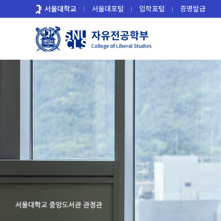
바
서울대학교
서울대포털
입학포털
증명발급
로
가
기
메
뉴