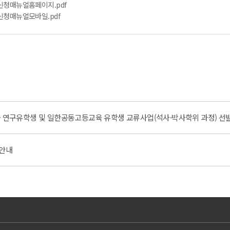
-신청매뉴얼홈페이지.pdf
-신청매뉴얼모바일.pdf
학금 연구유학생 및 일한공동고등교육 유학생 교류사업(석사·박사학위 과정) 선
 안내