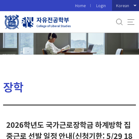
바
Korean
Home
Login
로
가
기
메
뉴
장학
2026학년도 국가근로장학금 하계방학 집
중근로 선발 일정 안내(신청기한: 5/29 18