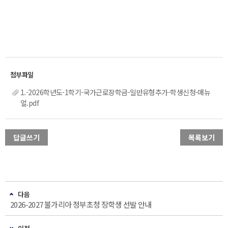
1.-2026학년도-1학기-국가근로장학금-일반유형추가-학생신청-매뉴
얼.pdf
답글쓰기
목록보기
다음
2026-2027 불가리아 정부초청 장학생 선발 안내