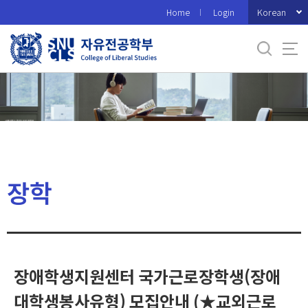
바
Korean
Home
Login
로
가
기
메
뉴
장학
장애학생지원센터 국가근로장학생(장애
대학생봉사유형) 모집안내 (★교외근로