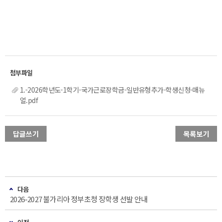
1.-2026학년도-1학기-국가근로장학금-일반유형추가-학생신청-매뉴
얼.pdf
답글쓰기
목록보기
다음
2026-2027 불가리아 정부초청 장학생 선발 안내