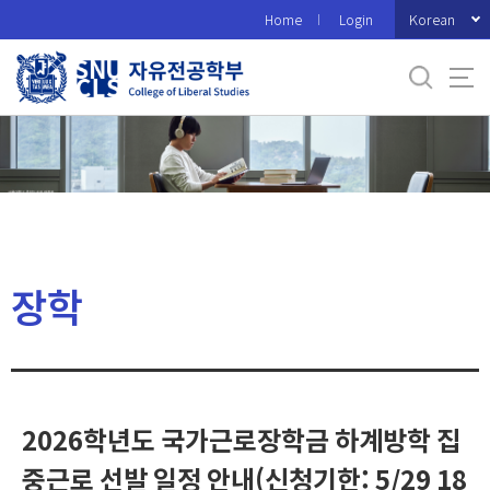
바
Korean
Home
Login
로
가
기
메
뉴
장학
2026학년도 국가근로장학금 하계방학 집
중근로 선발 일정 안내(신청기한: 5/29 18