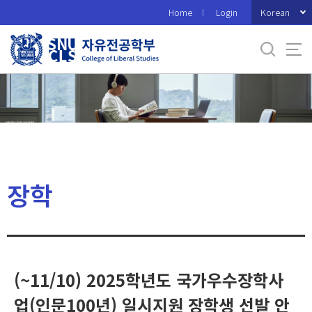
바
Korean
Home
Login
로
가
기
메
뉴
장학
(~11/10) 2025학년도 국가우수장학사
업(인문100년) 일시지원 장학생 선발 안