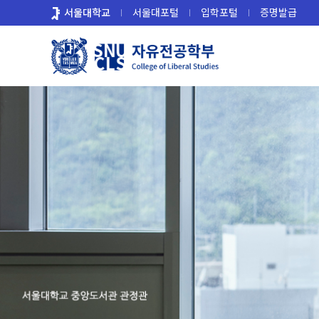
바
서울대학교
서울대포털
입학포털
증명발급
로
가
기
메
뉴