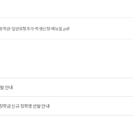
로장학금-일반유형추가-학생신청-매뉴얼.pdf
선발 안내
장학금 신규 장학생 선발 안내