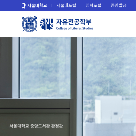
바
서울대학교
서울대포털
입학포털
증명발급
로
가
기
메
뉴