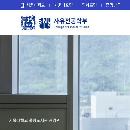
바
서울대학교
서울대포털
입학포털
증명발급
로
가
기
메
뉴