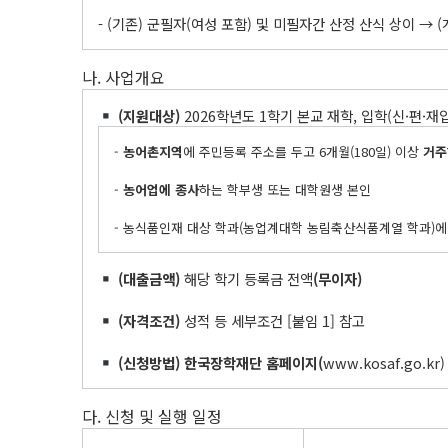
- (기존) 군필자(여성 포함) 및 미필자간 산정 산식 상이 → (
나. 사업개요
(
지원대상
)
2026학년도 1학기 본교 재학, 입학(신·편·
-
농어촌지역
에 주민등록 주소를 두고 6개월(180일) 이상
거주
-
농어업에 종사
하는 학부생 또는 대학원생 본인
- 농식품인재 대상 학과(농업계대학 농림축산식품계열 학과)에 재
(
대출금액
)
해당 학기 등록금 전액
(
무이자
)
(
자격조건
)
성적 등 세부조건 [붙임 1] 참고
(
신청방법
)
한국장학재단 홈페이지
(
www.kosaf.go.kr
다. 신청 및 실행 일정