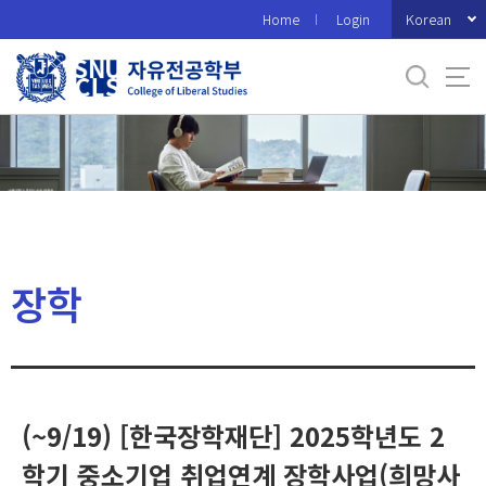
바
Korean
Home
Login
로
가
기
메
뉴
장학
(~9/19) [한국장학재단] 2025학년도 2
학기 중소기업 취업연계 장학사업(희망사