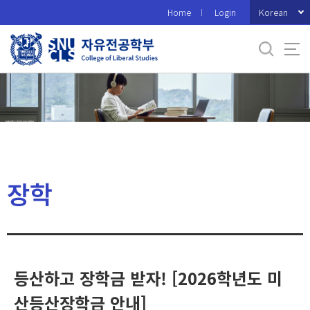
바
Korean
Home
Login
로
가
기
메
뉴
장학
등산하고 장학금 받자! [2026학년도 미
산등산장학금 안내]