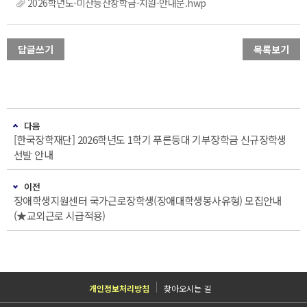
2026학년도-미산등산장학금-지원-안내문.hwp
답글쓰기
목록보기
다음
[한국장학재단] 2026학년도 1학기 푸른등대 기부장학금 신규장학생
선발 안내
이전
장애학생지원센터 국가근로장학생(장애대학생봉사유형) 모집안내
(★교외근로 시급적용)
개인정보처리방침
찾아오시는 길