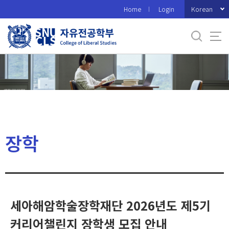
바
Korean
Home
Login
로
가
기
메
뉴
장학
세아해암학술장학재단 2026년도 제5기
커리어챌린지 장학생 모집 안내