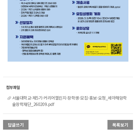
서울대학교-제5기-커리어챌린지-장학생-모집-홍보-요청_세아해암학
술장학재단_260209.pdf
답글쓰기
목록보기