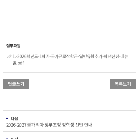
1.-2026학년도-1학기-국가근로장학금-일반유형추가-학생신청-매뉴
얼.pdf
답글쓰기
목록보기
다음
2026-2027 불가리아 정부초청 장학생 선발 안내