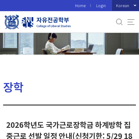
바
Korean
Home
Login
로
가
기
메
뉴
장학
2026학년도 국가근로장학금 하계방학 집
중근로 선발 일정 안내(신청기한: 5/29 18