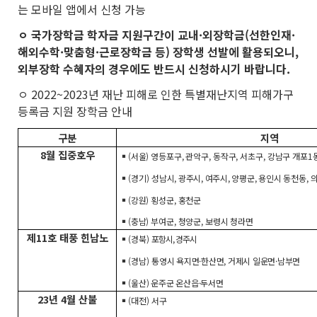
는 모바일 앱에서 신청 가능
ㅇ 국가장학금 학자금 지원구간이 교내·외장학금(선한인재·
해외수학·맞춤형·근로장학금 등) 장학생 선발에 활용되오니,
외부장학 수혜자의 경우에도 반드시 신청하시기 바랍니다.
ㅇ 2022~2023년 재난 피해로 인한 특별재난지역 피해가구
등록금 지원 장학금 안내
구분
지역
8월 집중호우
￭ (서울) 영등포구, 관악구, 동작구, 서초구, 강남구 개포1
￭ (경기)
성남시, 광주시, 여주시, 양평군, 용인시 동천동,
의
￭ (강원) 횡성군, 홍천군
￭ (충남) 부여군, 청양군, 보령시 청라면
제11호 태풍 힌남노
￭ (경북)
포항시, 경주시
￭ (경남)
통영시 욕지면·한산면, 거제시 일운면·남부면
￭
(울산)
운주군 온산읍·두서면
23년 4월 산불
￭ (대전) 서구