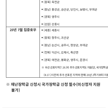
￭ (충북) 옥천군
￭ (충남) 홍성군, 금산군, 당진시, 보령시, 부여군
￭ (경북) 영주시
￭ (강원) 강릉시
23년 7월 집중호우
￭ (세종) 세종시
￭ (충북) 청주시, 괴산군
￭ (충남) 논산시, 공주시, 청양군, 부여군
￭ (전북) 익산시, 김제시, 죽산면
￭ (경북) 예천군, 봉화군, 영주시, 문경시
※
우선 선포지역(7.19.)외 추가 선포지역도 지원(단, 국가장학금
(8.17.)이전에 추가 선포된 지역에 한해 23년 2학기부터 지
※ 재난장학금 신청시 국가장학금 신청 필수(미신청자 지원
불가)