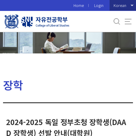
바
Korean
Home
Login
로
가
기
메
뉴
장학
2024-2025 독일 정부초청 장학생(DAA
D 장학생) 선발 안내(대학원)