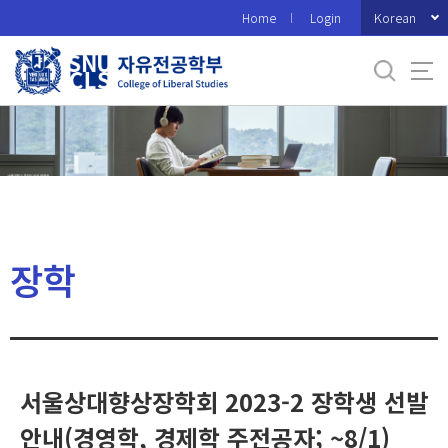
바
Korean
Home
Login
로
가
기
메
뉴
장학
서울상대향상장학회 2023-2 장학생 선발
안내(경영학, 경제학 주전공자; ~8/1)