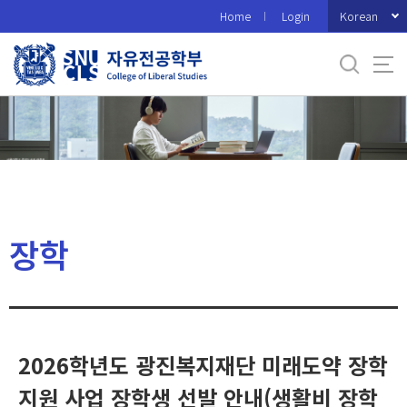
바
Korean
Home
Login
로
가
기
메
뉴
장학
2026학년도 광진복지재단 미래도약 장학
지원 사업 장학생 선발 안내(생활비 장학