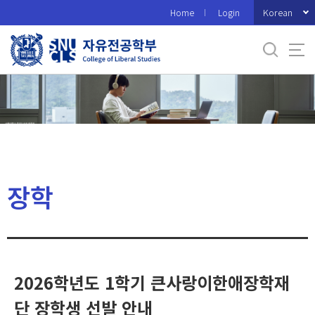
바
Korean
Home
Login
로
가
기
메
뉴
장학
2026학년도 1학기 큰사랑이한애장학재
단 장학생 선발 안내