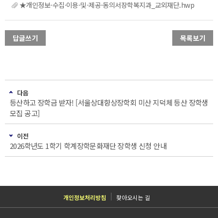
★개인정보-수집·이용-및-제공-동의서장학복지과_교외재단.hwp
답글쓰기
목록보기
다음
등산하고 장학금 받자! [서울상대향상장학회 미산 지덕체 등산 장학생
모집 공고]
이전
2026학년도 1학기 학계장학문화재단 장학생 신청 안내
개인정보처리방침
찾아오시는 길