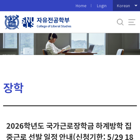
바
Korean
Home
Login
로
가
기
메
뉴
장학
2026학년도 국가근로장학금 하계방학 집
중근로 선발 일정 안내(신청기한: 5/29 18