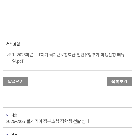
1.-2026학년도-1학기-국가근로장학금-일반유형추가-학생신청-매뉴
얼.pdf
답글쓰기
목록보기
다음
2026-2027 불가리아 정부초청 장학생 선발 안내