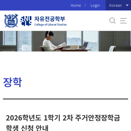
바
Korean
Home
Login
로
가
기
메
뉴
장학
2026학년도 1학기 2차 주거안정장학금
학생 신청 안내