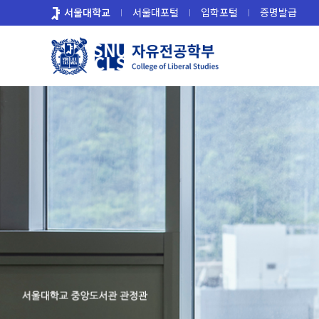
바
서울대학교
서울대포털
입학포털
증명발급
로
가
기
메
뉴