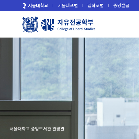
바
서울대학교
서울대포털
입학포털
증명발급
로
가
기
메
뉴