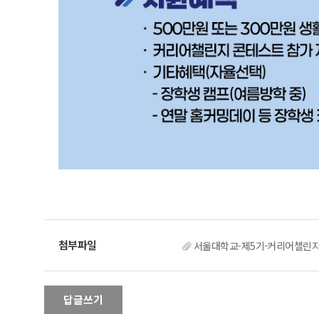
서울대학교-제5기-커리어챌린지-
답글쓰기