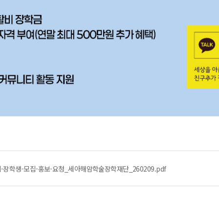
장학생-모집-홍보-요청_세아해암학술장학재단_260209.pdf