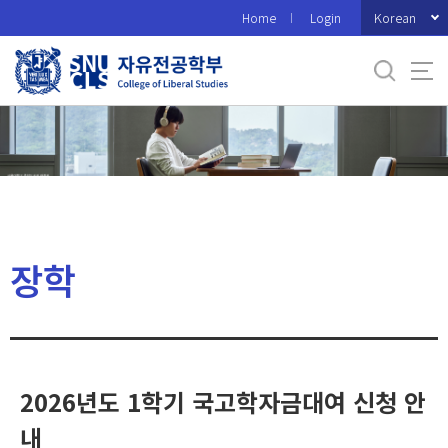
바
Korean
Home
Login
로
가
기
메
뉴
장학
2026년도 1학기 국고학자금대여 신청 안
내