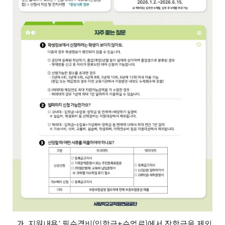
가. 지원내용: 필수경비(입학금+수업료)에서 장학금을 제외